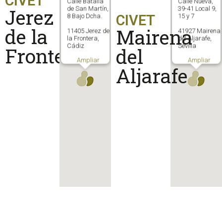
CIVET
Calle Batalla
Calle Nueva,
Jerez
de San Martín,
39-41 Local 9,
CIVET
8 Bajo Dcha.
15 y 7
de la
Mairena
11405 Jerez de
41927 Mairena
la Frontera,
del Aljarafe,
Cádiz
Sevilla
Frontera
del
Ampliar
Ampliar
Aljarafe