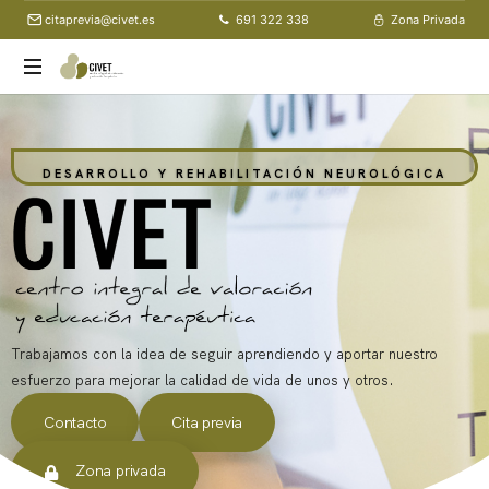
citaprevia@civet.es
691 322 338
Zona Privada
Centro
Integral
de
DESARROLLO Y REHABILITACIÓN NEUROLÓGICA
Valoración
y
Educación
Terapéutica
Trabajamos con la idea de seguir aprendiendo y aportar nuestro
esfuerzo para mejorar la calidad de vida de unos y otros.
Contacto
Cita previa
Zona privada