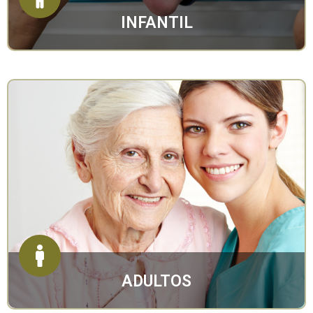
VER MÁS
INFANTIL
ADULTOS
Logopedia, neuropsicología clínica, terapia ocupacional y
psicología, tratamiento de patologías relacionadas con el
daño cerebral
VER MÁS
ADULTOS